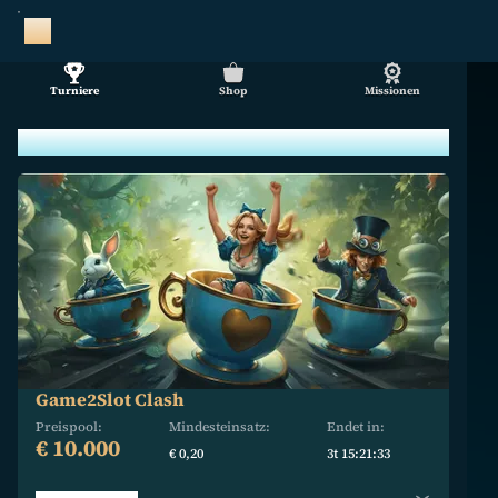
Turniere
Shop
Missionen
TURNIERE
Game2Slot Clash
CASINO
Preispool:
Mindesteinsatz:
Endet in:
€ 10.000
€ 0,20
3t 15:21:33