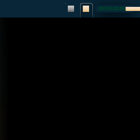
EINZAHLEN