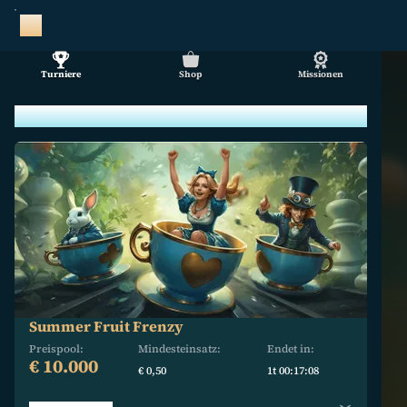
Turniere
Shop
Missionen
TURNIERE
Summer Fruit Frenzy
CASINO
Preispool:
Mindesteinsatz:
Endet in:
€ 10.000
€ 0,50
1t 00:17:08