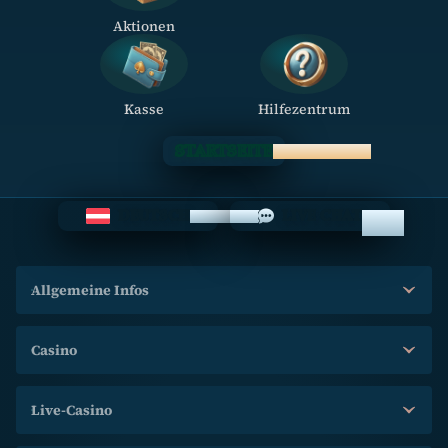
Aktionen
Kasse
Hilfezentrum
STARTSEITE
DEUTSCH
LIVE CHAT
Allgemeine Infos
Casino
Live-Casino