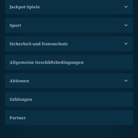
Jackpot-Spiele
Sport
Sicherheit und Datenschutz
Allgemeine Geschäftsbedingungen
Aktionen
Zahlungen
Partner