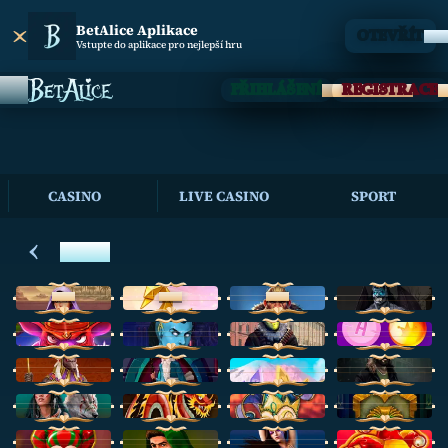
BetAlice Aplikace
OTEVŘÍT
Vstupte do aplikace pro nejlepší hru
PŘIHLÁŠENÍ
REGISTRACE
CASINO
LIVE CASINO
SPORT
MASCOT
NOVÉ
NOVÉ
NOVÉ
Tessa Hunt and the Golden Sands
Origami Quest
Battle Loot: Hold and Win
Hell Sing
Red Horde
Prince of Persia the Gems of Persepolis
Riot
Purple Pills
Anksunamun: the Queen of Egypt
Merlin's Tower
Gemz Grow
ReKill
Wild Spirit
The Tomb: Dragon Emperors Treasure
Venetian Magic
Gryphon's Castle
Fruit Macau
Robin of Loxley
Mermaids Bay
Fruit Vegas