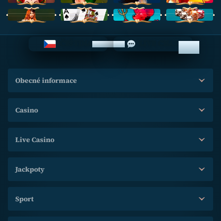
CanCan Saloon
Blackjack
Benny's the Biggest Game
Baccarat
ČEŠTINA
LIVE CHAT
Obecné informace
Casino
Live Casino
Jackpoty
Sport