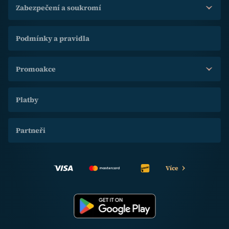
Zabezpečení a soukromí
Podmínky a pravidla
Promoakce
Platby
Partneři
Více