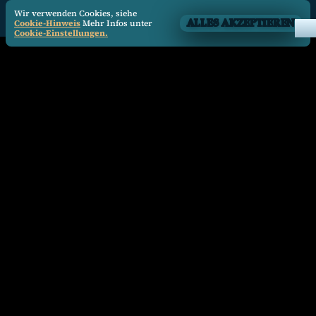
Wir verwenden Cookies, siehe
ALLES AKZEPTIEREN
Cookie-Hinweis
Mehr Infos unter
Cookie-Einstellungen.