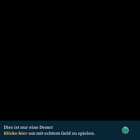
Dies ist nur eine Demo!
Klicke hier
um mit echtem Geld zu spielen.