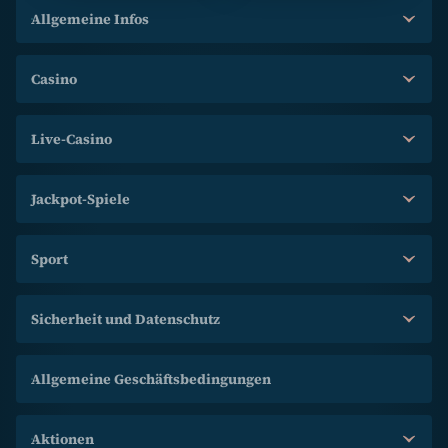
Allgemeine Infos
Casino
Live-Casino
Jackpot-Spiele
Sport
Sicherheit und Datenschutz
Allgemeine Geschäftsbedingungen
Aktionen