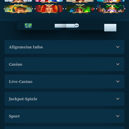
Patrick's Treasure Pots
King and Flame
Witches' Book
Joker Winpot
DEUTSCH
LIVE CHAT
Allgemeine Infos
Casino
Live-Casino
Jackpot-Spiele
Sport