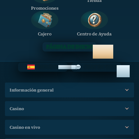
Tienda
Promociones
Cajero
Centro de Ayuda
PÁGINA DE INICIO
ESPAÑOL
CHAT EN VIVO
Información general
Casino
Casino en vivo