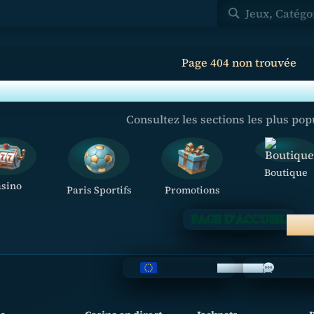
Jeux, Catégo
Page 404 non trouvée
OUPS ! NOUS NE TROUVONS PAS C
Consultez les sections les plus pop
Boutique
asino
Paris Sportifs
Promotions
PAGE D'ACCUEIL
FRANÇAIS
LIVE 