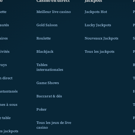
no
Casino en direct
Jackpots
P
ette
Meilleur live casino
Jackpots Hot
P
autés
Gold Saloon
Lucky Jackpots
P
aires
Roulette
Nouveaux Jackpots
S
ivités
Blackjack
Tous les jackpots
F
ays
Tables
B
internationales
n direct
T
Game Shows
nstantanés
H
Baccarat & dés
nes à sous
T
Poker
e table
F
Tous les jeux de live
casino
es jackpots
B