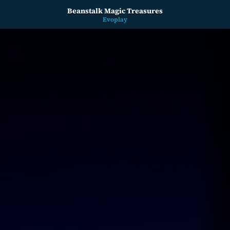
Beanstalk Magic Treasures
Evoplay