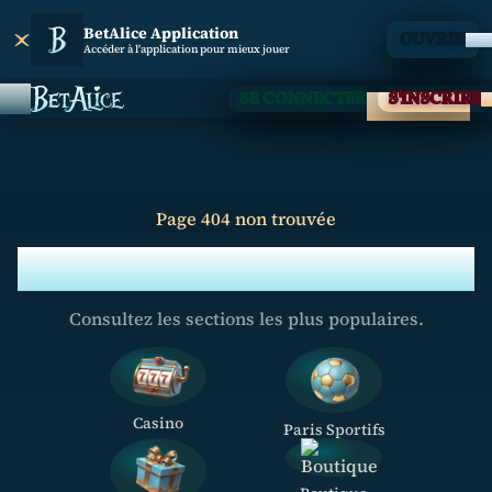
BetAlice Application
OUVRIR
Accéder à l'application pour mieux jouer
SE CONNECTER
S'INSCRIRE
Page 404 non trouvée
OUPS ! NOUS NE TROUVONS
PAS CETTE PAGE
Consultez les sections les plus populaires.
Casino
Paris Sportifs