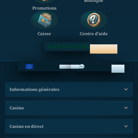
Boutique
Promotions
Caisse
Centre d'aide
PAGE D'ACCUEIL
FRANÇAIS
LIVE CHAT
Informations générales
Casino
Casino en direct