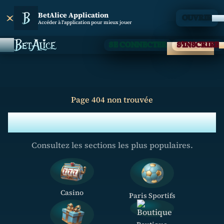
BetAlice Application
OUVRIR
Accéder à l'application pour mieux jouer
SE CONNECTER
S'INSCRIRE
Page 404 non trouvée
OUPS ! NOUS NE TROUVONS
PAS CETTE PAGE
Consultez les sections les plus populaires.
Casino
Paris Sportifs