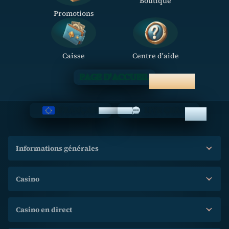
Boutique
Promotions
Caisse
Centre d'aide
PAGE D'ACCUEIL
FRANÇAIS
LIVE CHAT
Informations générales
Casino
Casino en direct