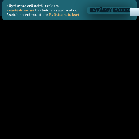
Käytämme evästeitä, tarkista
HYVÄKSY KAIKKI
Evästeilmoitus
lisätietojen saamiseksi.
Asetuksia voi muuttaa:
Evästeasetukset