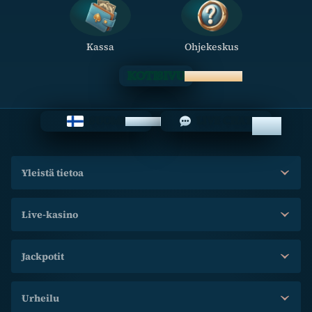
Kassa
Ohjekeskus
KOTISIVU
SUOMI
LIVE CHAT
Yleistä tietoa
Live-kasino
Jackpotit
Urheilu