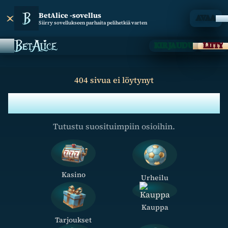
BetAlice -sovellus
AVAA
Siirry sovellukseen parhaita pelihetkiä varten
KIRJAUDU
LIITY
404 sivua ei löytynyt
OHO! EMME LÖYTÄNEET
SIVUA
Tutustu suosituimpiin osioihin.
Kasino
Urheilu
Kauppa
Tarjoukset