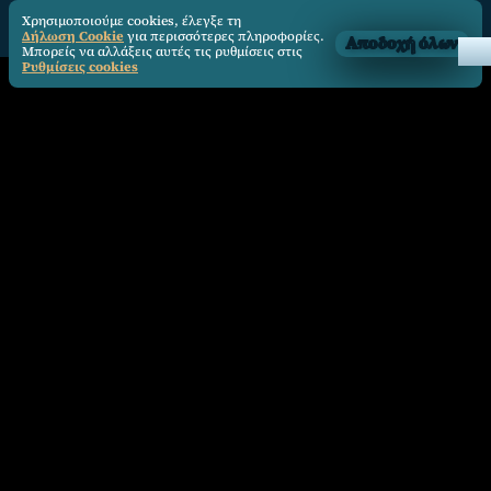
Χρησιμοποιούμε cookies, έλεγξε τη
Δήλωση Cookie
για περισσότερες πληροφορίες.
Αποδοχή όλων
Μπορείς να αλλάξεις αυτές τις ρυθμίσεις στις
Ρυθμίσεις cookies