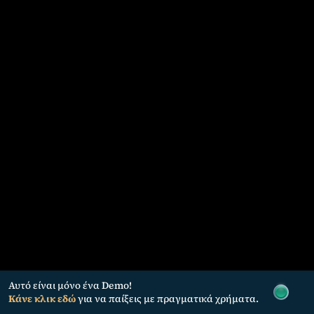
Αυτό είναι μόνο ένα Demo!
Κάνε κλικ εδώ
για να παίξεις με πραγματικά χρήματα.