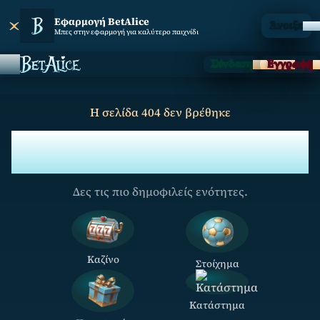
Εφαρμογή BetAlice
Άνοιξε
Μπες στην εφαρμογή για καλύτερο παιχνίδι
Σύνδεση
Εγγραφή
Η σελίδα 404 δεν βρέθηκε
ΟΥΠΣ! ΔΕΝ ΜΠΟΡΟΎΜΕ
ΝΑ ΒΡΟΎΜΕ ΑΥΤΉ ΤΗ
ΣΕΛΊΔΑ
Δες τις πιο δημοφιλείς ενότητες.
Καζίνο
Στοίχημα
Κατάστημα