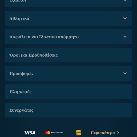
Τζάκποτ
Αθλητικά
Ασφάλεια και Ιδιωτικό απόρρητο
Όροι και Προϋποθέσεις
Προσφορές
Πληρωμές
Συνεργάτες
Περισσότερα