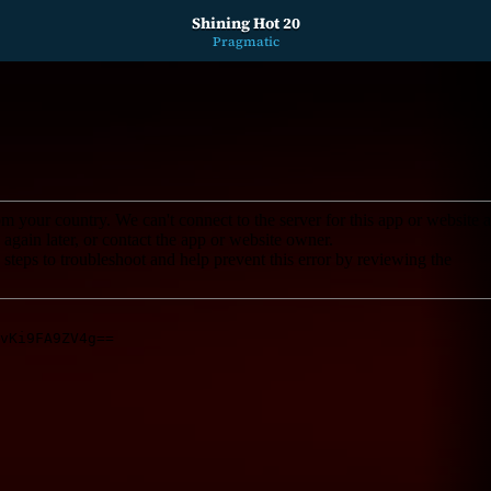
Shining Hot 20
Pragmatic