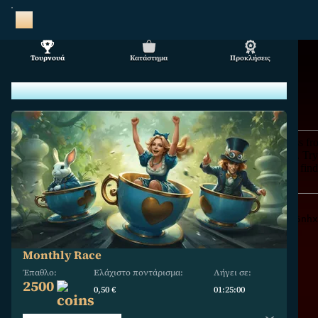
Τουρνουά
Κατάστημα
Προκλήσεις
ΤΟΥΡΝΟΥΆ
Monthly Race
ΚΑΖΊΝΟ
Έπαθλο:
Ελάχιστο ποντάρισμα:
Λήγει σε:
2500
0,50 €
01:25:00