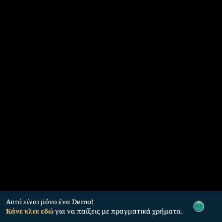
Αυτό είναι μόνο ένα Demo!
Κάνε κλικ εδώ
για να παίξεις με πραγματικά χρήματα.