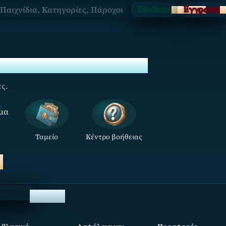
Παιχνίδια, Κατηγορίες, Πάροχοι
Σύνδεση
Εγγραφή
ΥΤΉ ΤΗ ΣΕΛΊΔΑ
ες.
Ταμείο
Κέντρο βοήθειας
υνομιλία