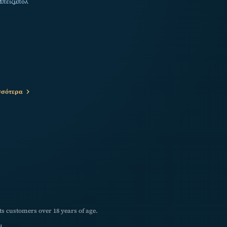
πέιζμπολ
σσότερα
s customers over 18 years of age.