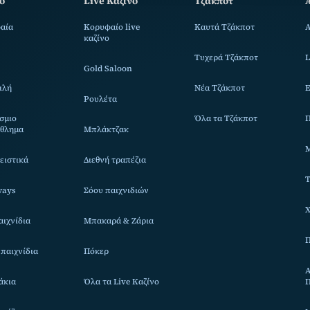
ο
Live Καζίνο
Τζάκποτ
αία
Κορυφαίο live
Καυτά Τζάκποτ
Α
καζίνο
Τυχερά Τζάκποτ
L
Gold Saloon
ιλή
Νέα Τζάκποτ
Ε
Ρουλέτα
σμιο
Όλα τα Τζάκποτ
Π
θλημα
Μπλάκτζακ
ειστικά
Διεθνή τραπέζια
Τ
ays
Σόου παιχνιδιών
Χ
αιχνίδια
Μπακαρά & Ζάρια
Π
παιχνίδια
Πόκερ
Α
άκια
Όλα τα Live Καζίνο
Π