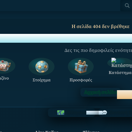
Η σελίδα 404 δεν βρέθηκε
ΟΥΠΣ! ΔΕΝ ΜΠΟΡΟΎΜΕ ΝΑ ΒΡΟΎΜΕ Α
Δες τις πιο δημοφιλείς ενότητ
Κατάστημα
αζίνο
Στοίχημα
Προσφορές
Αρχική σελίδα
Ελληνικά
Ζωντανή Σ