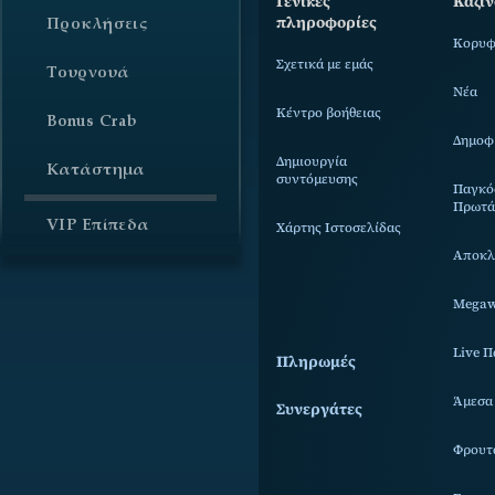
Γενικές
Καζίν
πληροφορίες
Προκλήσεις
Κορυφ
Σχετικά με εμάς
Τουρνουά
Νέα
Κέντρο βοήθειας
Bonus Crab
Δημοφ
Δημιουργία
Κατάστημα
συντόμευσης
Παγκό
Πρωτά
VIP Επίπεδα
Χάρτης Ιστοσελίδας
Αποκλ
Megaw
Live Π
Πληρωμές
Άμεσα 
Συνεργάτες
Φρουτ