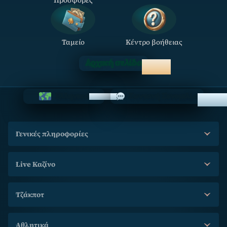
Ταμείο
Κέντρο βοήθειας
Αρχική σελίδα
Ελληνικά
Ζωντανή Συνομιλία
Γενικές πληροφορίες
Live Καζίνο
Τζάκποτ
Αθλητικά