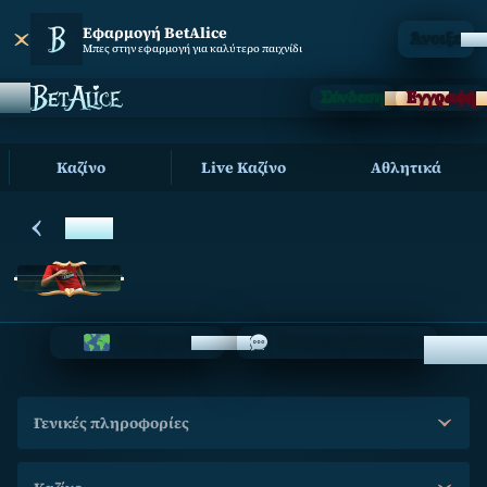
Εφαρμογή BetAlice
Άνοιξε
Μπες στην εφαρμογή για καλύτερο παιχνίδι
Σύνδεση
Εγγραφή
Καζίνο
Live Καζίνο
Αθλητικά
KIRON
Kiron virtual sports
Ελληνικά
Ζωντανή Συνομιλία
Γενικές πληροφορίες