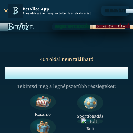
BetAlice App
MEGNYIT
A legjobb játékélményhez töltsd le az alkalmazást.
BEJELENTKEZÉS
REGISZTRÁCIÓ
404 oldal nem található
HOPPÁ! AZ OLDAL NEM
TALÁLHATÓ
Tekintsd meg a legnépszerűbb részlegeket!
Kaszinó
Sportfogadás
Bolt