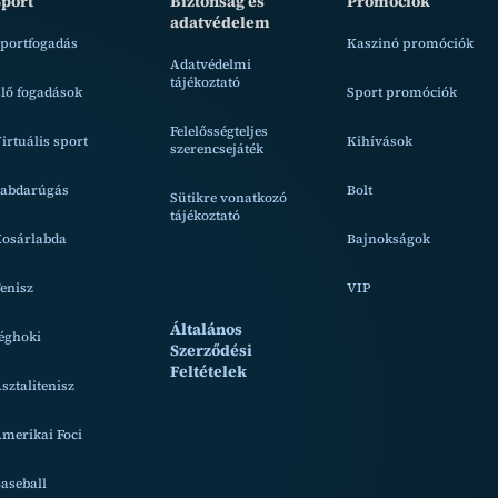
Sport
Biztonság és
Promóciók
adatvédelem
portfogadás
Kaszinó promóciók
Adatvédelmi
tájékoztató
lő fogadások
Sport promóciók
Felelősségteljes
irtuális sport
Kihívások
szerencsejáték
abdarúgás
Bolt
Sütikre vonatkozó
tájékoztató
osárlabda
Bajnokságok
enisz
VIP
Általános
éghoki
Szerződési
Feltételek
sztalitenisz
merikai Foci
aseball