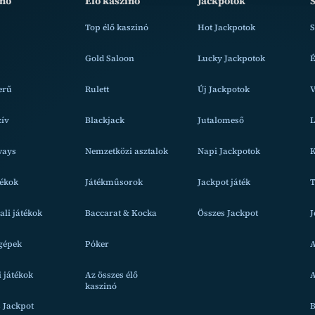
inó
Élő kaszinó
Jackpotok
Top élő kaszinó
Hot Jackpotok
S
Gold Saloon
Lucky Jackpotok
É
erű
Rulett
Új Jackpotok
V
ív
Blackjack
Jutalomeső
L
ays
Nemzetközi asztalok
Napi Jackpotok
K
tékok
Játékműsorok
Jackpot játék
T
li játékok
Baccarat & Kocka
Összes Jackpot
J
gépek
Póker
A
i játékok
Az összes élő
A
kaszinó
 Jackpot
B