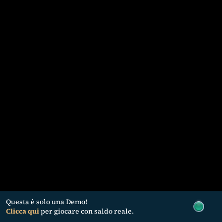
Questa è solo una Demo!
Clicca qui
per giocare con saldo reale.