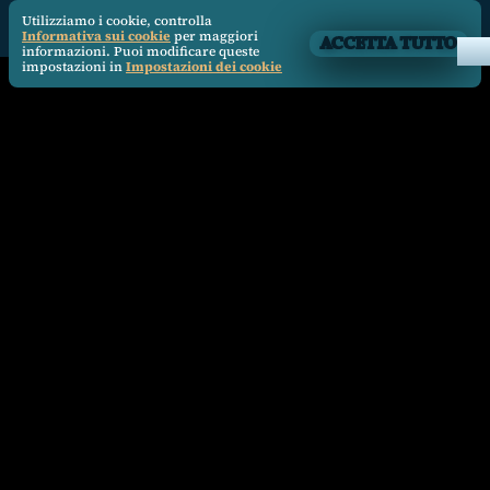
Utilizziamo i cookie, controlla
Informativa sui cookie
per maggiori
ACCETTA TUTTO
informazioni. Puoi modificare queste
impostazioni in
Impostazioni dei cookie