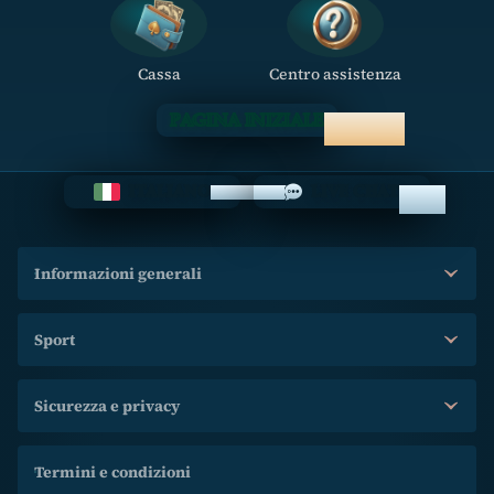
Cassa
Centro assistenza
PAGINA INIZIALE
ITALIANO
LIVE CHAT
Informazioni generali
Sport
Sicurezza e privacy
Termini e condizioni