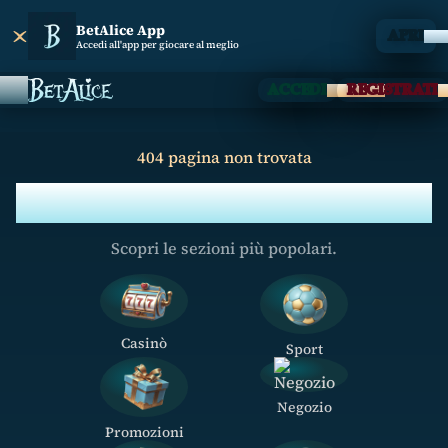
BetAlice App
APRI
Accedi all'app per giocare al meglio
ACCEDI
REGISTRATI
404 pagina non trovata
OPS! NON RIUSCIAMO A
TROVARE LA PAGINA
Scopri le sezioni più popolari.
Casinò
Sport
Negozio
Promozioni