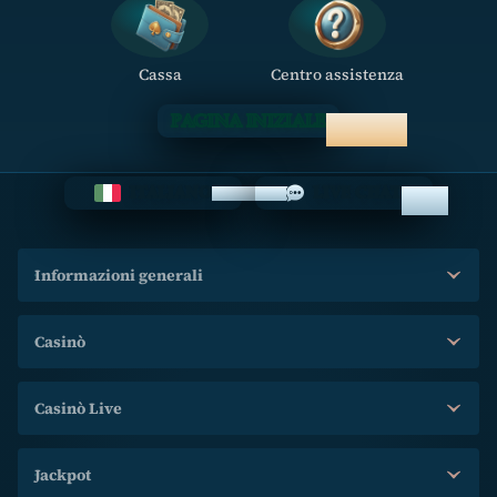
Cassa
Centro assistenza
PAGINA INIZIALE
ITALIANO
LIVE CHAT
Informazioni generali
Casinò
Casinò Live
Jackpot