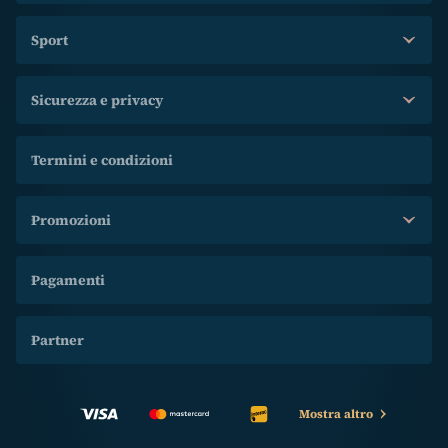
Sport
Sicurezza e privacy
Termini e condizioni
Promozioni
Pagamenti
Partner
Mostra altro