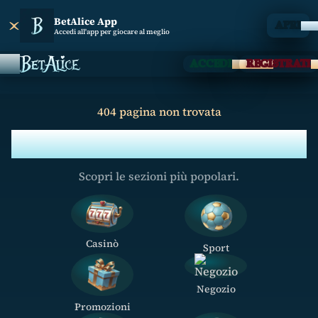
BetAlice App
APRI
Accedi all'app per giocare al meglio
ACCEDI
REGISTRATI
404 pagina non trovata
OPS! NON RIUSCIAMO A
TROVARE LA PAGINA
Scopri le sezioni più popolari.
Casinò
Sport
Negozio
Promozioni