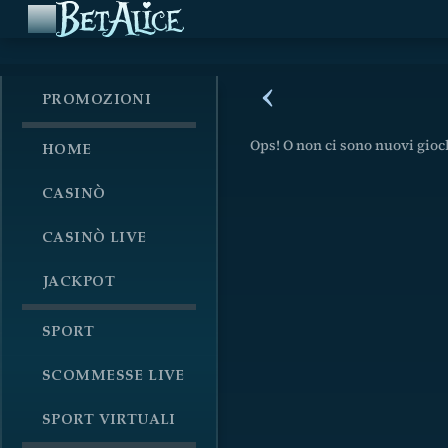
PROMOZIONI
Ops! O non ci sono nuovi gioc
HOME
CASINÒ
CASINÒ LIVE
JACKPOT
SPORT
SCOMMESSE LIVE
SPORT VIRTUALI