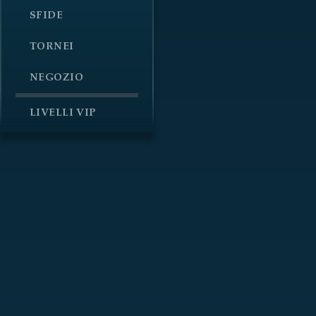
SFIDE
TORNEI
NEGOZIO
LIVELLI VIP