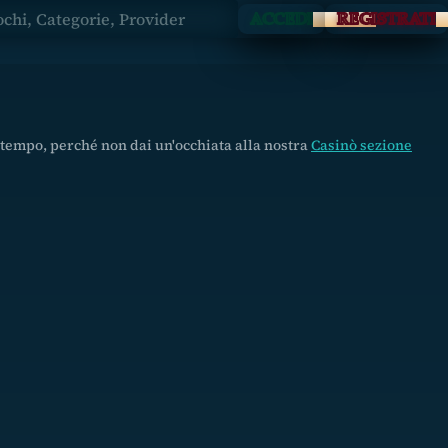
ochi, Categorie, Provider
ACCEDI
REGISTRATI
attempo, perché non dai un'occhiata alla nostra
Casinò sezione