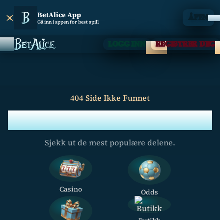
BetAlice App
ÅPEN
Gå inn i appen for best spill
LOGG INN
REGISTRER DEG
404 Side Ikke Funnet
OOPS! VI FINNER IKKE DEN
SIDEN
Sjekk ut de mest populære delene.
Casino
Odds