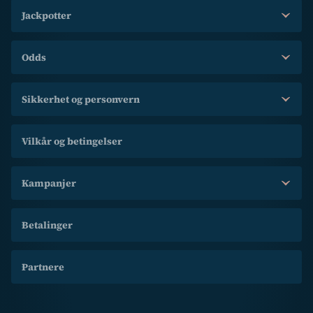
Jackpotter
Odds
Sikkerhet og personvern
Vilkår og betingelser
Kampanjer
Betalinger
Partnere