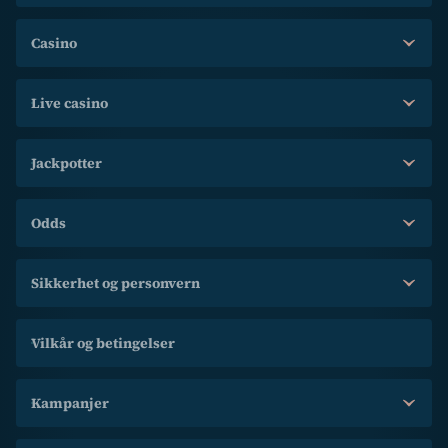
Casino
Live casino
Jackpotter
Odds
Sikkerhet og personvern
Vilkår og betingelser
Kampanjer