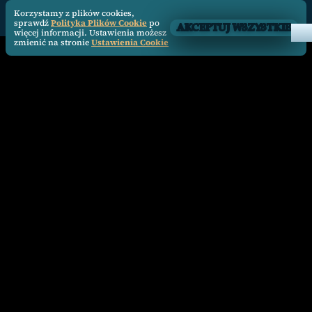
Korzystamy z plików cookies,
sprawdź
Polityka Plików Cookie
po
AKCEPTUJ WSZYSTKIE
więcej informacji. Ustawienia możesz
zmienić na stronie
Ustawienia Cookie