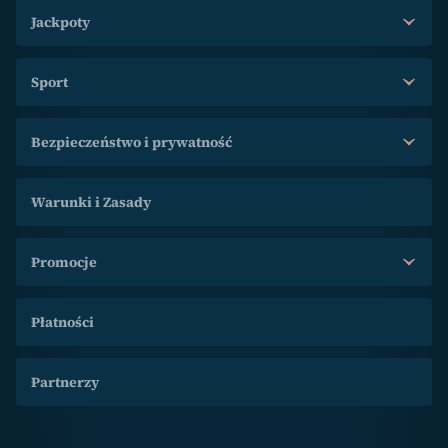
Jackpoty
Sport
Bezpieczeństwo i prywatność
Warunki i Zasady
Promocje
Płatności
Partnerzy