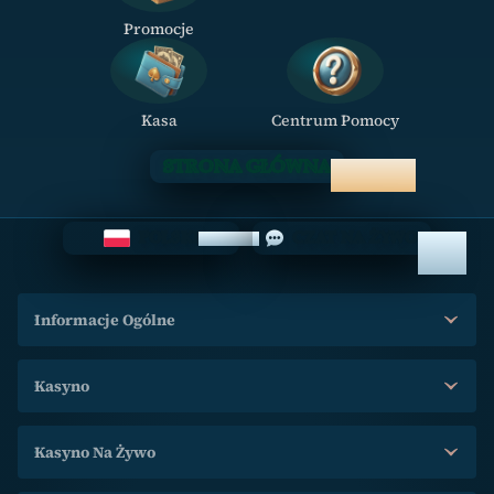
Promocje
Kasa
Centrum Pomocy
STRONA GŁÓWNA
POLSKI
CZAT NA ŻYWO
Informacje Ogólne
Kasyno
Kasyno Na Żywo