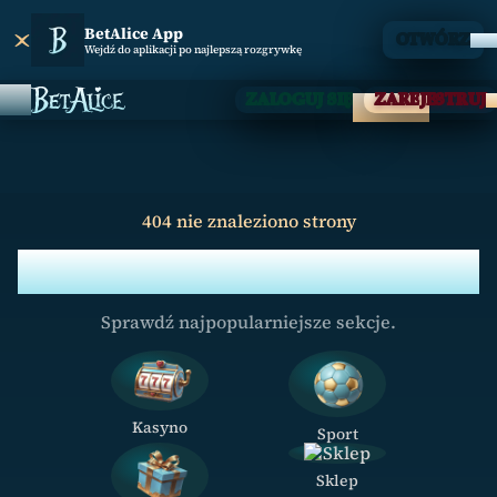
BetAlice App
OTWÓRZ
Wejdź do aplikacji po najlepszą rozgrywkę
ZALOGUJ SIĘ
ZAREJESTRUJ
404 nie znaleziono strony
UPS! NIE ZNALEŹLIŚMY
TEJ STRONY
Sprawdź najpopularniejsze sekcje.
Kasyno
Sport
Sklep