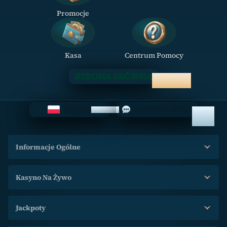
Promocje
Kasa
Centrum Pomocy
STRONA GŁÓWNA
POLSKI
CZAT NA ŻYWO
Informacje Ogólne
Kasyno Na Żywo
Jackpoty