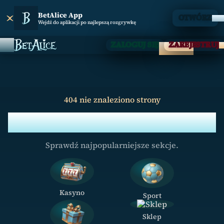
BetAlice App
OTWÓRZ
Wejdź do aplikacji po najlepszą rozgrywkę
ZALOGUJ SIĘ
ZAREJESTRUJ
404 nie znaleziono strony
UPS! NIE ZNALEŹLIŚMY
TEJ STRONY
Sprawdź najpopularniejsze sekcje.
Kasyno
Sport
Sklep