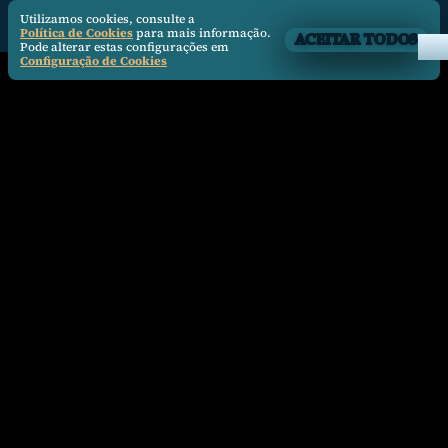
Utilizamos cookies, consulte a
Política de Cookies
para mais informação.
ACEITAR TODOS
Pode alterar estas configurações em
Configuração de Cookies