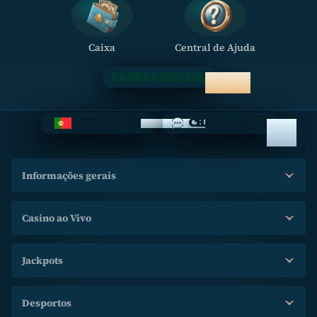
Caixa
Central de Ajuda
PAGINA INICIAL
PORTUGUÊS
CHAT AO VIVO
Informações gerais
Casino ao Vivo
Jackpots
Desportos