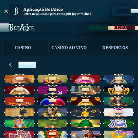
Aplicação BetAlice
ABRIR
Entre na aplicação para conseguir jogar melhor
ENTRAR
REGISTO
CASINO
CASINO AO VIVO
DESPORTOS
EVOPLAY
NOVO
NOVO
NOVO
NOVO
Football Scratch
Jaguar’s Mystic Ways
Lu Fu Vortex
Temple of Thunder 3
NOVO
NOVO
NOVO
NOVO
Crimson Crown
Joker Jane
Caramelo Dog: Lucky Run
Penalty Shoot Out: Super Spin
NOVO
NOVO
NOVO
Juicy Fruit Coins Hold and Win
Ultra Hot Joker
Ultra Reels Fruteria
Elven Princesses
NOVO
Book Of Keno
Courier Sweeper
Football Manager
Candy Dreams
The Greatest Catch
Texas Holdem Poker
Robin Hood
Oasis Poker Classic
NOVO
Baccarat 777
Basketball
Curse of the Pharaoh Bonus Buy
Jelly Boom