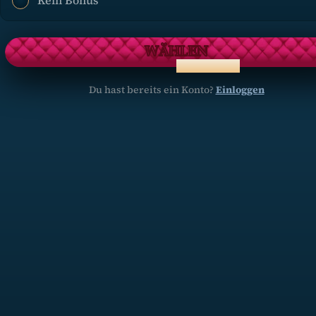
Kein Bonus
WÄHLEN
Du hast bereits ein Konto?
Einloggen