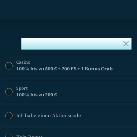
BONUS WÄHLEN
Casino
100% bis zu 500 € + 200 FS + 1 Bonus Crab
Sport
100% bis zu 200 €
Ich habe einen Aktionscode